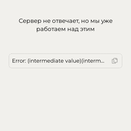
Сервер не отвечает, но мы уже
работаем над этим
Error: (intermediate value)(intermediate value)(intermediate value).replaceAll is not a function