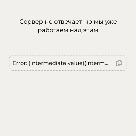
Сервер не отвечает, но мы уже
работаем над этим
Error: (intermediate value)(intermediate value)(intermediate value).replaceAll is not a function