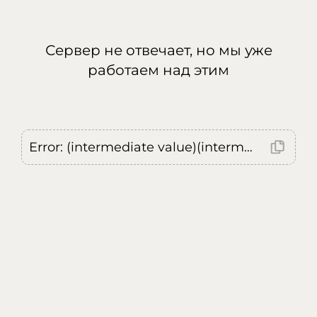
Сервер не отвечает, но мы уже
работаем над этим
Error: (intermediate value)(intermediate value)(intermediate value).replaceAll is not a function